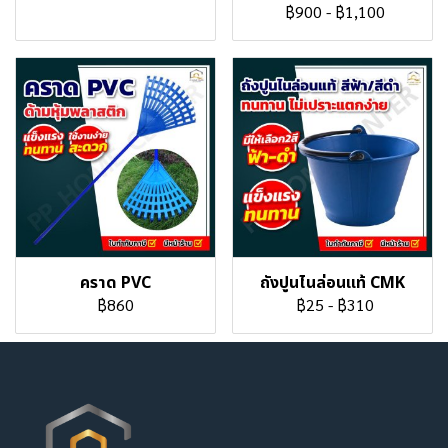
฿900
-
฿1,100
คราด PVC
ถังปูนไนล่อนแท้ CMK
฿860
฿25
-
฿310