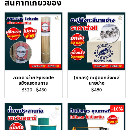
สินค้าที่เกี่ยวข้อง
ลวดตาข่าย Episode
(ยกลัง) ตะปูตอกสังกะสี
เเข็งเเรงทนทาน
นายช่าง
฿320
-
฿450
฿480
-10%