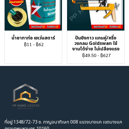
น้ำยาทาท่อ เซเว่นสตาร์
ปืนยิงกาว แกนคู่/ครึ่ง
วงกลม Goldswan ใช้
฿11
-
฿62
งานได้ง่าย ไม่เปลืองแรง
฿49.50
-
฿627
ที่อยู่:1348/72-73 ซ. กาญจนาภิเษก 008 แขวงบางแค เขตบางแค
กรุงเทพมหานคร 10160