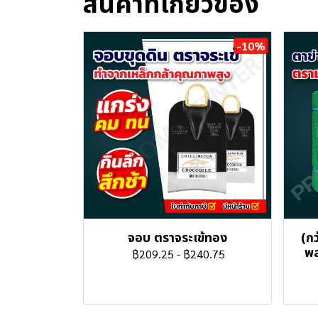
สินค้าที่เกี่ยวข้อง
-10%
จอบ ตราจระเข้ทอง
(กว
พล
฿209.25
-
฿240.75