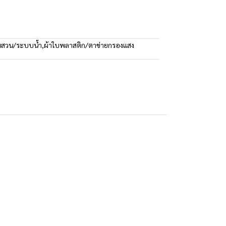
นสวน/ระบบน้ำ
,
ผ้าใบพลาสติก/ตาข่ายกรองแสง