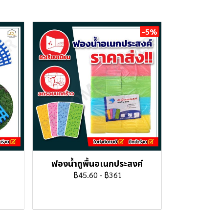
-5%
ฟองน้ำถูพื้นอเนกประสงค์
฿45.60
-
฿361