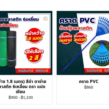
้าง 1.8 เมตร) สีดำ ตาข่าย
คราด PVC
าสติก 6เหลี่ยม ตรา แปด
฿860
เซียน
฿900
-
฿1,100