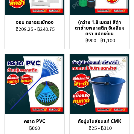
จอบ ตราจระเข้ทอง
(กว้าง 1.8 เมตร) สีดำ
ตาข่ายพลาสติก 6เหลี่ยม
฿209.25
-
฿240.75
ตรา แปดเซียน
฿900
-
฿1,100
คราด PVC
ถังปูนไนล่อนแท้ CMK
฿860
฿25
-
฿310