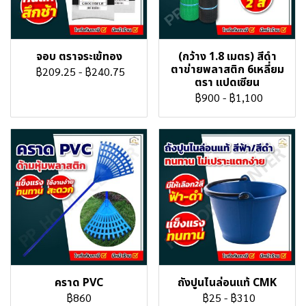
จอบ ตราจระเข้ทอง
(กว้าง 1.8 เมตร) สีดำ
ตาข่ายพลาสติก 6เหลี่ยม
฿209.25
-
฿240.75
ตรา แปดเซียน
฿900
-
฿1,100
คราด PVC
ถังปูนไนล่อนแท้ CMK
฿860
฿25
-
฿310