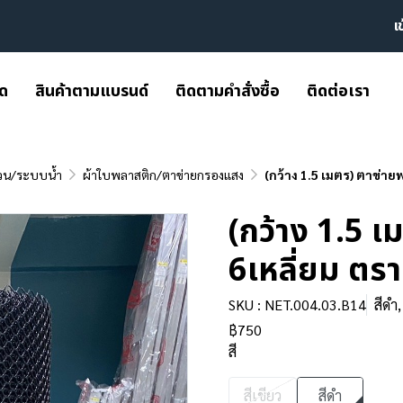
เ
มด
สินค้าตามแบรนด์
ติดตามคำสั่งซื้อ
ติดต่อเรา
วน/ระบบน้ำ
ผ้าใบพลาสติก/ตาข่ายกรองแสง
(กว้าง 1.5 เมตร) ตาข่าย
(กว้าง 1.5 
6เหลี่ยม ตร
SKU : NET.004.03.B14
สีดำ
฿750
สี
สีเขียว
สีดำ