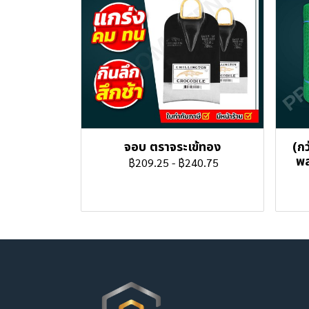
จอบ ตราจระเข้ทอง
(กว
พล
฿209.25
-
฿240.75