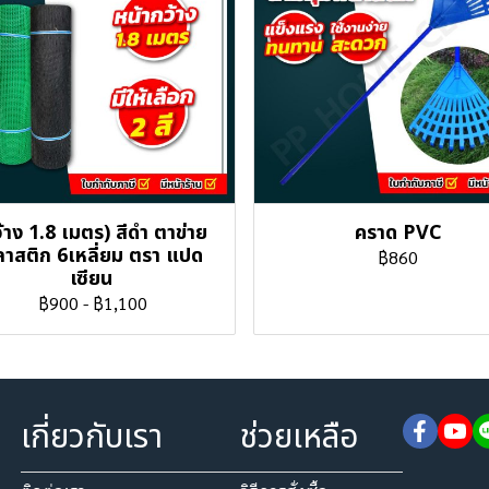
้าง 1.8 เมตร) สีดำ ตาข่าย
คราด PVC
าสติก 6เหลี่ยม ตรา แปด
฿860
เซียน
฿900
-
฿1,100
เกี่ยวกับเรา
ช่วยเหลือ