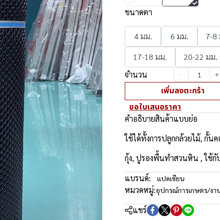
ขนาดตา
4 มม.
6 มม.
7-8
17-18 มม.
20-22 มม.
จำนวน
เพิ่มลงตะกร้า
ขอใบเสนอราคา
คำอธิบายสินค้าแบบย่อ
ใช้ได้ทั้งการปลูกกล้วยไม้, กั้นค
กุ้ง, ปูรองพื้นทำสวนหิน , ใ
แบรนด์:
แปดเซียน
หมวดหมู่:
อุปกรณ์การเกษตร/งา
แชร์