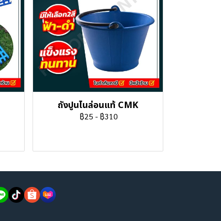
ถังปูนไนล่อนแท้ CMK
฿25
-
฿310