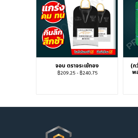
จอบ ตราจระเข้ทอง
(กว
พล
฿209.25
-
฿240.75