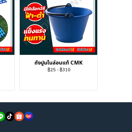
ถังปูนไนล่อนแท้ CMK
฿25
-
฿310