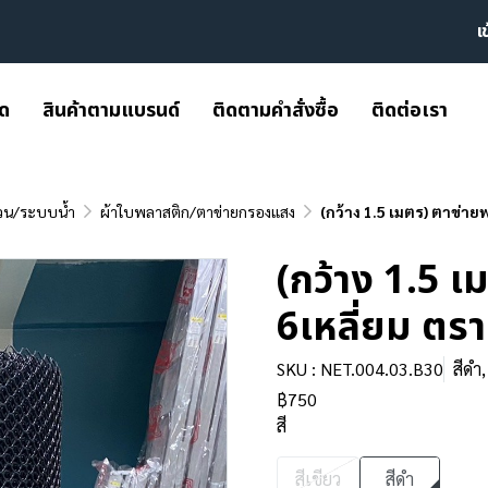
เ
มด
สินค้าตามแบรนด์
ติดตามคำสั่งซื้อ
ติดต่อเรา
วน/ระบบน้ำ
ผ้าใบพลาสติก/ตาข่ายกรองแสง
(กว้าง 1.5 เมตร) ตาข่าย
(กว้าง 1.5 
6เหลี่ยม ตร
SKU : NET.004.03.B30
สีดำ
฿750
สี
สีเขียว
สีดำ