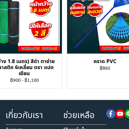
้าง 1.8 เมตร) สีดำ ตาข่าย
คราด PVC
าสติก 6เหลี่ยม ตรา แปด
฿860
เซียน
฿900
-
฿1,100
เกี่ยวกับเรา
ช่วยเหลือ