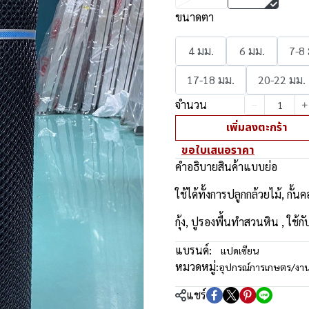
ขนาดตา
4 มม.
6 มม.
7-8
17-18 มม.
20-22 มม.
จำนวน
เพิ่มลงตะกร้า
ขอใบเสนอราคา
คำอธิบายสินค้าแบบย่อ
ใช้ได้ทั้งการปลูกกล้วยไม้, กั้นค
กุ้ง, ปูรองพื้นทำสวนหิน , ใ
แบรนด์:
แปดเซียน
หมวดหมู่:
อุปกรณ์การเกษตร/งา
แชร์