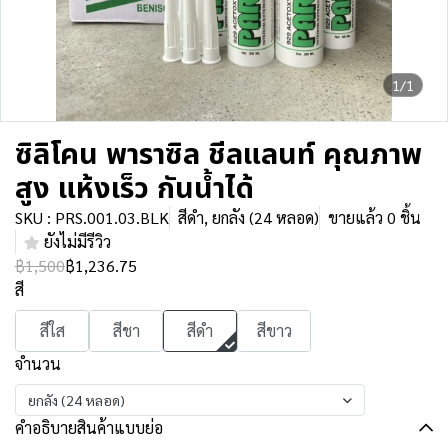
1/1
ซิลิโคน พาราซิล ชีลแลนท์ คุณภาพ
สูง แห้งเร็ว กันน้ำได้
SKU : PRS.001.03.BLK
สีดำ, ยกลัง (24 หลอด)
ขายแล้ว 0 ชิ้น
ยังไม่มีรีวิว
฿1,500
฿1,236.75
สี
สีใส
สีชา
สีดำ
สีขาว
จำนวน
ยกลัง (24 หลอด)
คำอธิบายสินค้าแบบย่อ