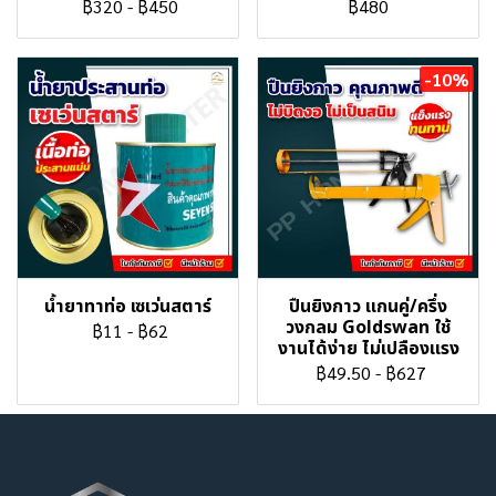
฿320
-
฿450
฿480
-10%
น้ำยาทาท่อ เซเว่นสตาร์
ปืนยิงกาว แกนคู่/ครึ่ง
วงกลม Goldswan ใช้
฿11
-
฿62
งานได้ง่าย ไม่เปลืองแรง
฿49.50
-
฿627