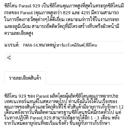
ซิลิโคน Parasil 929 เป็นซิลิโคนคุณภาพสูงที่สุดในตระกุลซิลิโคนมี
กรดของ Parasil (คุณภาพสูงกว่า 829 และ 429) มีความสามารถ
ในการยึดเกาะวัสดุต่างๆได้ดีเยี่ยม เหมาะแก่การใช้ในงานกระจก
และอลูมิเนียม สามารถยึดติดวัตถุที่มีโครงสร้างทึบหรือผิวหน้ามี
ความละเอียดสูง
แบรนด์:
หมวดหมู่:
PARA-SIL
ฮาร์แวร์ เคมีภัณฑ์
,
ซิลิโคน
แชร์
รายละเอียดสินค้า
ซิลิโคน 929 ของ Parasil ผลิตโดยผุ้ผลิตซิลิโคนคุณภาพจากประ
เทศเนเทอร์แลนด์ในสหภาพยุโรป ท่านจึงมั่นใจได้ในเรื่องของ
คุณภาพของสินค้าและวัตถุดิบที่ใช้ ตัวสินค้ามีอายุการเก็บรักษา 12
เดือนหลังจากวันที่ผลิตตามมาตรฐานซิลิโคนชนิตมีกรดทั่วไป แต่
ในทางปฏิบัติ Parasil 929 สามารถยืดอายุได้อีก 1 - 3 เดือน หลัง
จากวันหมดอายุก่อนที่จะเริ่มแข็งตัว ขึ้นอยู่กับการเก็บรักษา