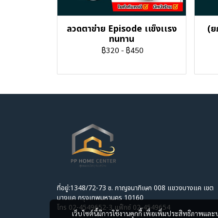
ลวดตาข่าย Episode เเข็งเเรง
(ย
ทนทาน
฿320
-
฿450
ที่อยู่:1348/72-73 ซ. กาญจนาภิเษก 008 แขวงบางแค เขต
บางแค กรุงเทพมหานคร 10160
โทร 02-4549652-3 แฟ็กซ์ 02-4549654
เว็บไซต์นี้มีการใช้งานคุกกี้ เพื่อเพิ่มประสิทธิภาพ