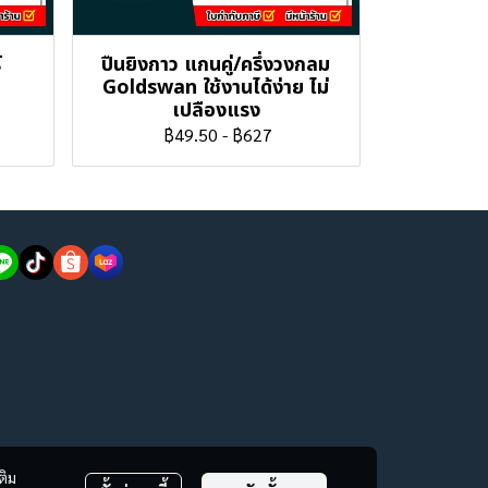
์
ปืนยิงกาว แกนคู่/ครึ่งวงกลม
Goldswan ใช้งานได้ง่าย ไม่
เปลืองแรง
฿49.50
-
฿627
ติม