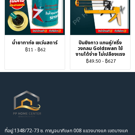
น้ำยาทาท่อ เซเว่นสตาร์
ปืนยิงกาว แกนคู่/ครึ่ง
วงกลม Goldswan ใช้
฿11
-
฿62
งานได้ง่าย ไม่เปลืองแรง
฿49.50
-
฿627
ที่อยู่:1348/72-73 ซ. กาญจนาภิเษก 008 แขวงบางแค เขตบางแค