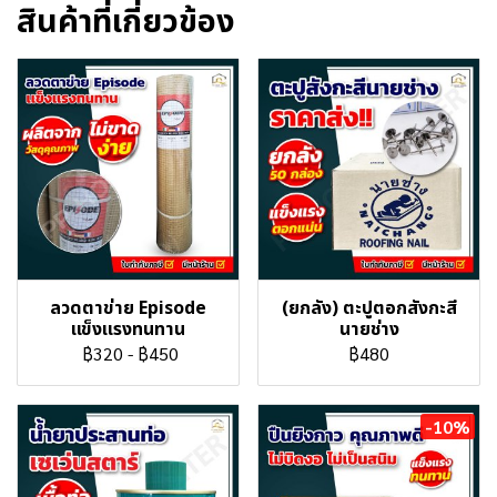
สินค้าที่เกี่ยวข้อง
ลวดตาข่าย Episode
(ยกลัง) ตะปูตอกสังกะสี
เเข็งเเรงทนทาน
นายช่าง
฿320
-
฿450
฿480
-10%