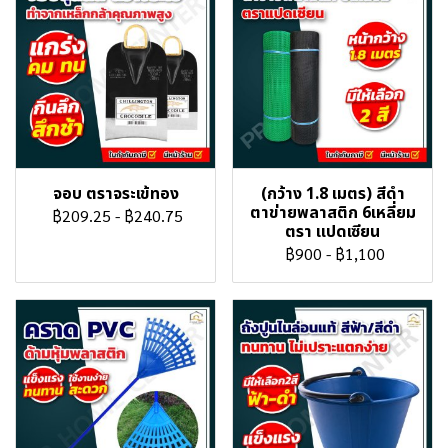
จอบ ตราจระเข้ทอง
(กว้าง 1.8 เมตร) สีดำ
ตาข่ายพลาสติก 6เหลี่ยม
฿209.25
-
฿240.75
ตรา แปดเซียน
฿900
-
฿1,100