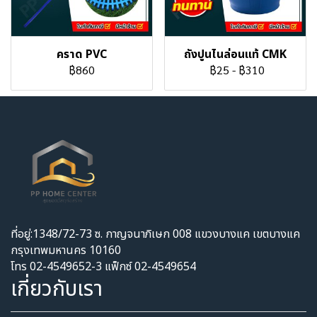
คราด PVC
ถังปูนไนล่อนแท้ CMK
฿860
฿25
-
฿310
ที่อยู่:1348/72-73 ซ. กาญจนาภิเษก 008 แขวงบางแค เขตบางแค
กรุงเทพมหานคร 10160
โทร 02-4549652-3 แฟ็กซ์ 02-4549654
เกี่ยวกับเรา