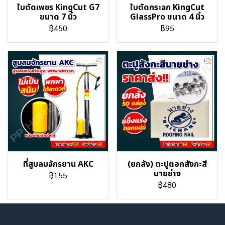
ใบตัดเพชร KingCut G7
ใบตัดกระจก KingCut
ขนาด 7 นิ้ว
GlassPro ขนาด 4 นิ้ว
฿450
฿95
ที่สูบลมจักรยาน AKC
(ยกลัง) ตะปูตอกสังกะสี
นายช่าง
฿155
฿480