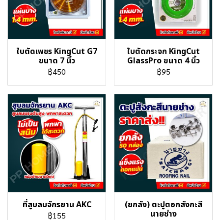
ใบตัดเพชร KingCut G7
ใบตัดกระจก KingCut
ขนาด 7 นิ้ว
GlassPro ขนาด 4 นิ้ว
฿450
฿95
ที่สูบลมจักรยาน AKC
(ยกลัง) ตะปูตอกสังกะสี
นายช่าง
฿155