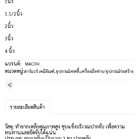
1นิ้ว
1.1/2นิ้ว
2นิ้ว
3นิ้ว
4 นิ้ว
แบรนด์:
MACOH
หมวดหมู่:
ฮาร์แวร์ เคมีภัณฑ์
,
อุปกรณ์เซฟตี้
,
เครื่องมือช่าง/อุปกรณ์ก่อสร้าง
แชร์
รายละเอียดสินค้า
วัสดุ: ทำจากเหล็กคุณภาพสูง ชุบแข็งบริเวณปากจับ เพื่อความ
ทนทานและยึดจับได้แน่น
ประเภท: กุญแจจับแป๊บแบบ 2 ขา ปากหยัก