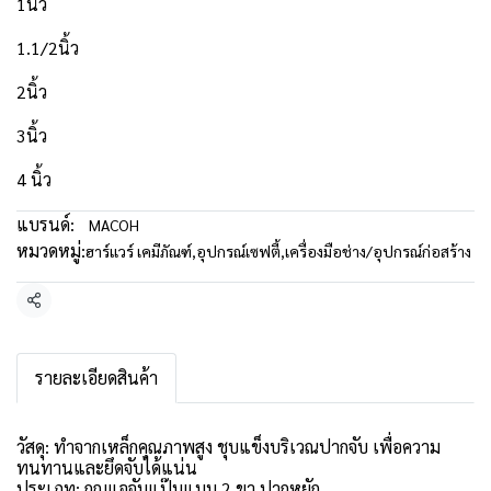
1นิ้ว
1.1/2นิ้ว
2นิ้ว
3นิ้ว
4 นิ้ว
แบรนด์:
MACOH
หมวดหมู่:
ฮาร์แวร์ เคมีภัณฑ์
,
อุปกรณ์เซฟตี้
,
เครื่องมือช่าง/อุปกรณ์ก่อสร้าง
แชร์
รายละเอียดสินค้า
วัสดุ: ทำจากเหล็กคุณภาพสูง ชุบแข็งบริเวณปากจับ เพื่อความ
ทนทานและยึดจับได้แน่น
ประเภท: กุญแจจับแป๊บแบบ 2 ขา ปากหยัก